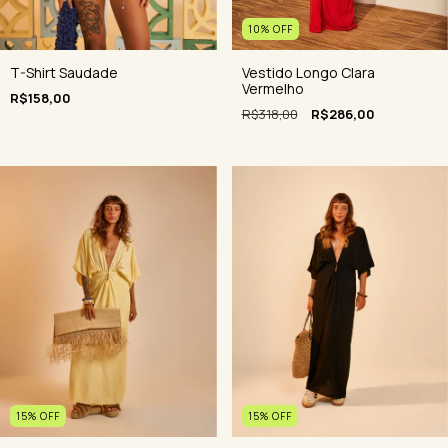
10
%
OFF
T-Shirt Saudade
Vestido Longo Clara
Vermelho
R$158,00
R$318,00
R$286,00
15
%
OFF
15
%
OFF