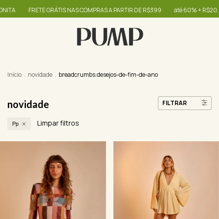
ETE GRÁTIS NAS COMPRAS A PARTIR DE R$399
até 60% + R$20,00 OFF - use 
Início
.
novidade
.
breadcrumbs.desejos-de-fim-de-ano
novidade
FILTRAR
Limpar filtros
Pp