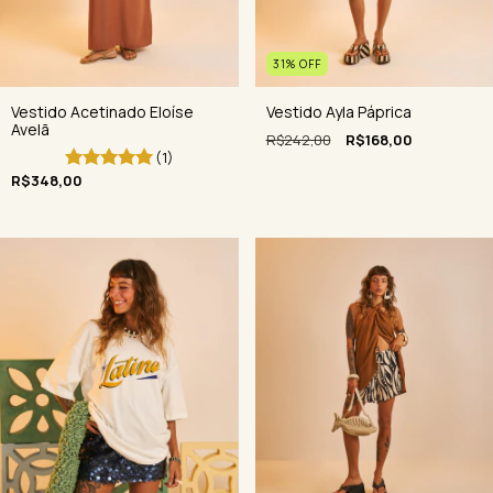
31
%
OFF
Vestido Ayla Páprica
Vestido Acetinado Eloíse
Avelã
R$242,00
R$168,00
(1)
R$348,00