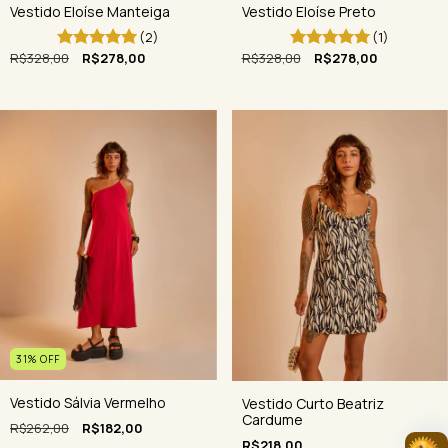
Vestido Eloíse Preto
Vestido Eloíse Manteiga
(1)
(2)
R$328,00
R$278,00
R$328,00
R$278,00
31
%
OFF
Vestido Sálvia Vermelho
Vestido Curto Beatriz
Cardume
R$262,00
R$182,00
R$218,00