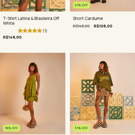
27
%
OFF
T-Shirt Latina & Brasileira Off
Short Cardume
White
R$148,00
R$108,00
(1)
R$148,00
31
%
OFF
18
%
OFF