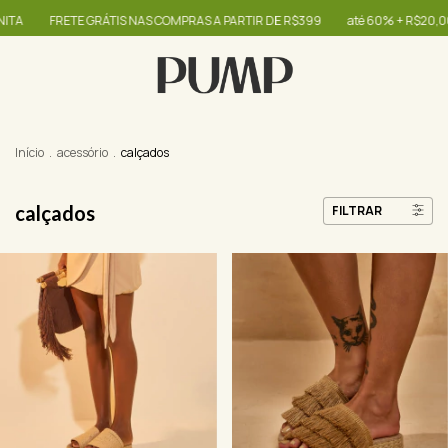
ITA
FRETE GRÁTIS NAS COMPRAS A PARTIR DE R$399
até 60% + R$20,00 O
Início
.
acessório
.
calçados
calçados
FILTRAR