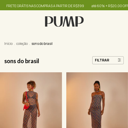
TE GRÁTIS NAS COMPRAS A PARTIR DE R$399
até 60% + R$20,00 OFF - use o
Início
.
coleção
.
sons do brasil
sons do brasil
FILTRAR