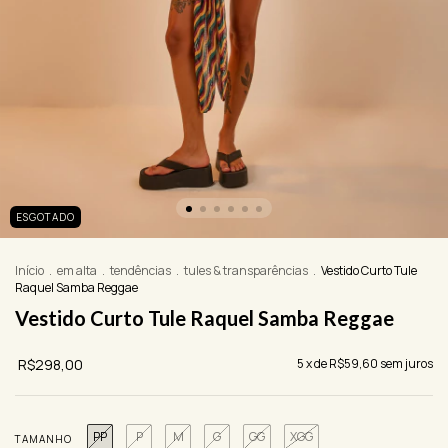
ESGOTADO
Início
.
em alta
.
tendências
.
tules & transparências
.
Vestido Curto Tule
Raquel Samba Reggae
Vestido Curto Tule Raquel Samba Reggae
R$298,00
5
x de
R$59,60
sem juros
PP
P
M
G
GG
XGG
TAMANHO