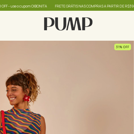
 GRÁTIS NAS COMPRAS A PARTIR DE R$399
até 60% + R$20,00 OFF - use o c
31
%
OFF