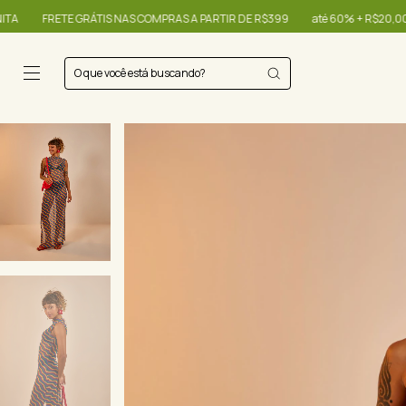
 PARTIR DE R$399
até 60% + R$20,00 OFF - use o cupom OIBONITA
FRETE