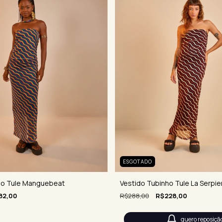
ESGOTADO
Vestido Tubinho Tule La Serpie
ho Tule Manguebeat
R$288,00
R$228,00
82,00
quero reposiçã