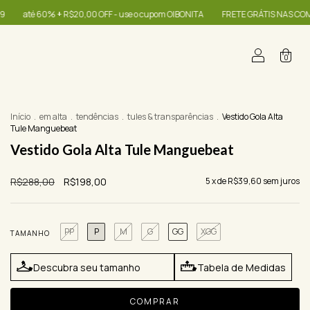
upom OIBONITA
FRETE GRÁTIS NAS COMPRAS A PARTIR DE R$399
até 60% 
0
Início
.
em alta
.
tendências
.
tules & transparências
.
Vestido Gola Alta
Tule Manguebeat
Vestido Gola Alta Tule Manguebeat
R$288,00
R$198,00
5
x de
R$39,60
sem juros
PP
P
M
G
GG
XGG
TAMANHO
Descubra seu tamanho
Tabela de Medidas