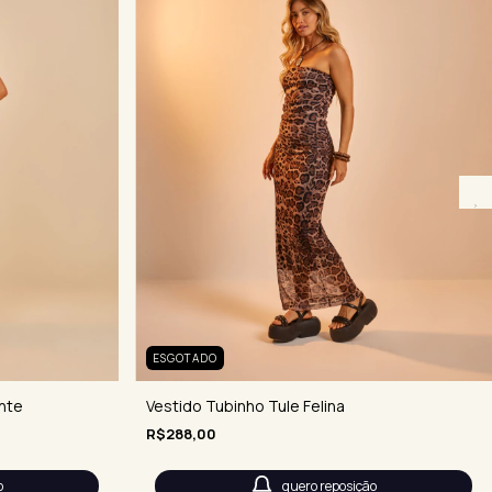
ESGOTADO
nte
Vestido Tubinho Tule Felina
R$288,00
o
quero reposição