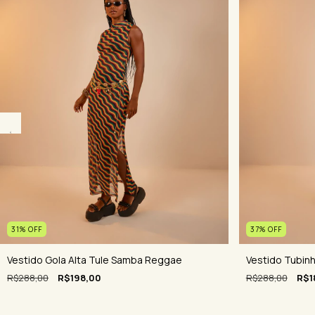
31
%
OFF
37
%
OFF
Vestido Gola Alta Tule Samba Reggae
Vestido Tubin
R$288,00
R$198,00
R$288,00
R$1