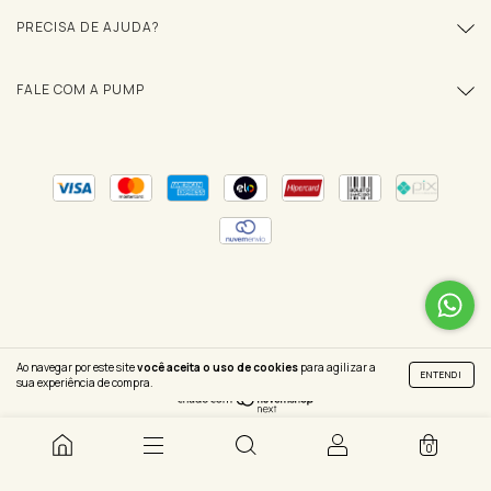
PRECISA DE AJUDA?
FALE COM A PUMP
Copyright PUMP - 22509126000129 - 2026. Todos os direitos reservados.
Ao navegar por este site
você aceita o uso de cookies
para agilizar a
ENTENDI
sua experiência de compra.
0