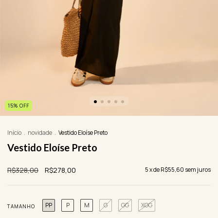
15
%
OFF
Início
.
novidade
.
Vestido Eloíse Preto
Vestido Eloíse Preto
R$328,00
R$278,00
5
x de
R$55,60
sem juros
PP
P
M
G
GG
XGG
TAMANHO