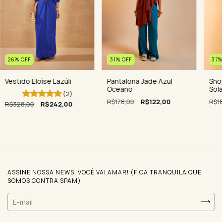
26
%
OFF
31
%
OFF
37
Vestido Eloíse Lazúli
Pantalona Jade Azul
Shor
Oceano
Sola
(2)
R$178,00
R$122,00
R$1
R$328,00
R$242,00
ASSINE NOSSA NEWS, VOCÊ VAI AMAR! (FICA TRANQUILA QUE
SOMOS CONTRA SPAM)