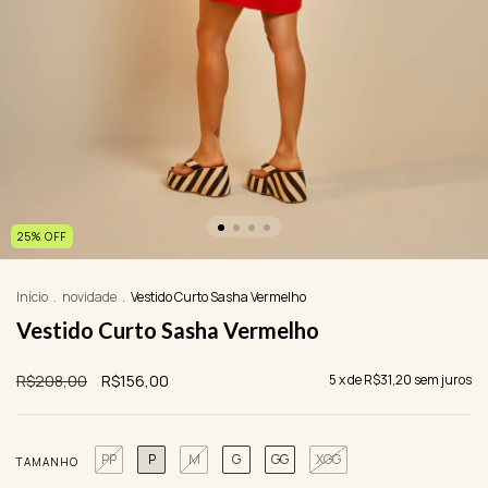
25
%
OFF
Início
.
novidade
.
Vestido Curto Sasha Vermelho
Vestido Curto Sasha Vermelho
R$208,00
R$156,00
5
x de
R$31,20
sem juros
PP
P
M
G
GG
XGG
TAMANHO