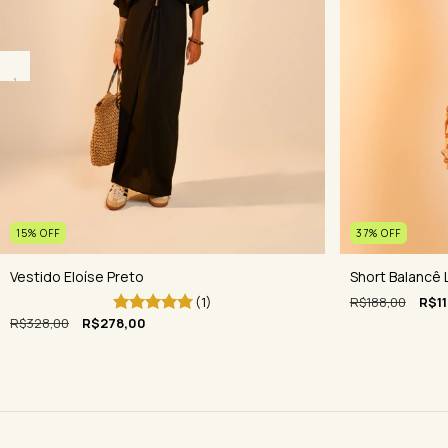
15
%
OFF
37
%
OFF
Vestido Eloíse Preto
Short Balancê L
(1)
R$188,00
R$11
R$328,00
R$278,00