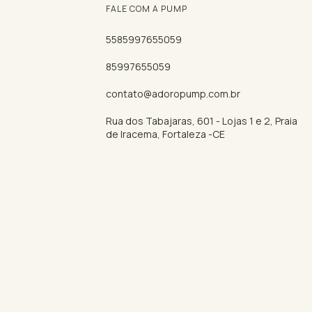
FALE COM A PUMP
5585997655059
85997655059
contato@adoropump.com.br
Rua dos Tabajaras, 601 - Lojas 1 e 2, Praia
de Iracema, Fortaleza -CE