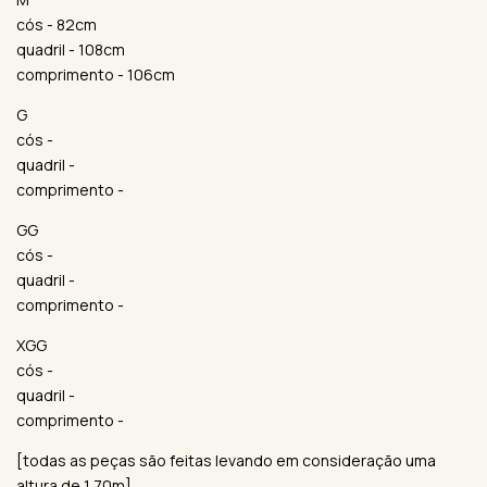
cós - 82cm
quadril - 108cm
comprimento - 106cm
G
cós -
quadril -
comprimento -
GG
cós -
quadril -
comprimento -
XGG
cós -
quadril -
comprimento -
[todas as peças são feitas levando em consideração uma
altura de 1,70m]