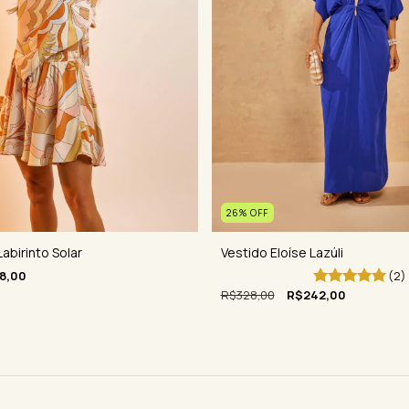
26
%
OFF
Vestido Eloíse Lazúli
abirinto Solar
(2)
8,00
R$328,00
R$242,00