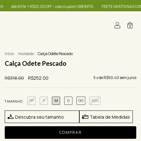
F - use o cupom OIBONITA
FRETE GRÁTIS NAS COMPRAS A PARTIR DE R$399
0
Início
.
novidade
.
Calça Odete Pescado
Calça Odete Pescado
R$318,00
R$252,00
5
x de
R$50,40
sem juros
PP
P
M
G
GG
XGG
TAMANHO
Descubra seu tamanho
Tabela de Medidas