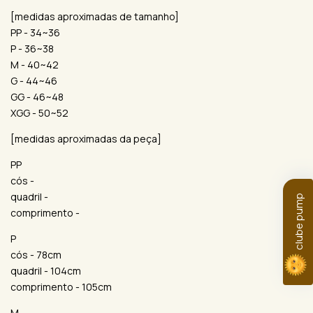
[medidas aproximadas de tamanho]
PP - 34~36
P - 36~38
M - 40~42
G - 44~46
GG - 46~48
XGG - 50~52
[medidas aproximadas da peça]
PP
cós -
quadril -
clube pump
comprimento -
P
cós - 78cm
quadril - 104cm
comprimento - 105cm
M