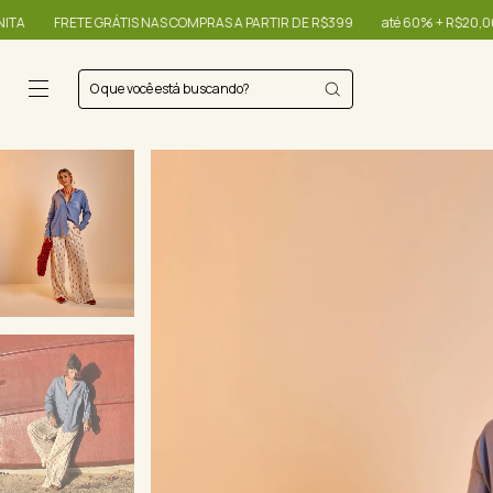
 COMPRAS A PARTIR DE R$399
até 60% + R$20,00 OFF - use o cupom OIBONIT