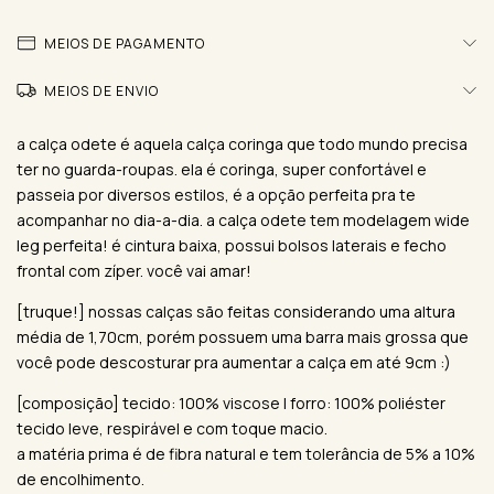
MEIOS DE PAGAMENTO
MEIOS DE ENVIO
a calça odete é aquela calça coringa que todo mundo precisa
ter no guarda-roupas. ela é coringa, super confortável e
passeia por diversos estilos, é a opção perfeita pra te
acompanhar no dia-a-dia. a calça odete tem modelagem wide
leg perfeita! é cintura baixa, possui bolsos laterais e fecho
frontal com zíper. você vai amar!
[truque!] nossas calças são feitas considerando uma altura
média de 1,70cm, porém possuem uma barra mais grossa que
você pode descosturar pra aumentar a calça em até 9cm :)
[composição] tecido: 100% viscose | forro: 100% poliéster
tecido leve, respirável e com toque macio.
a matéria prima é de fibra natural e tem tolerância de 5% a 10%
de encolhimento.