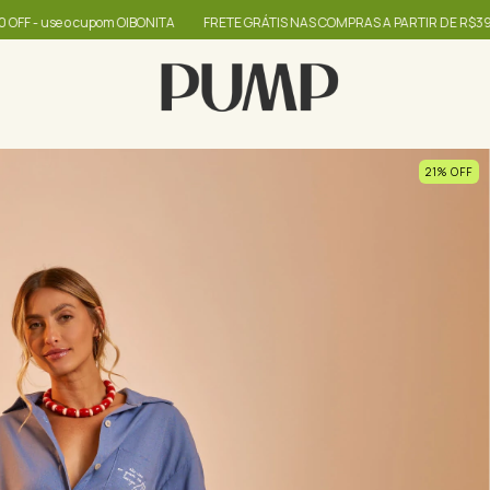
A
FRETE GRÁTIS NAS COMPRAS A PARTIR DE R$399
até 60% + R$20,00 OF
21
%
OFF