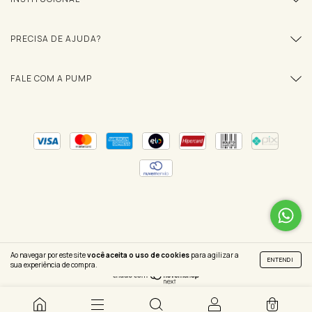
PRECISA DE AJUDA?
FALE COM A PUMP
Copyright PUMP - 22509126000129 - 2026. Todos os direitos reservados.
Ao navegar por este site
você aceita o uso de cookies
para agilizar a
ENTENDI
sua experiência de compra.
0