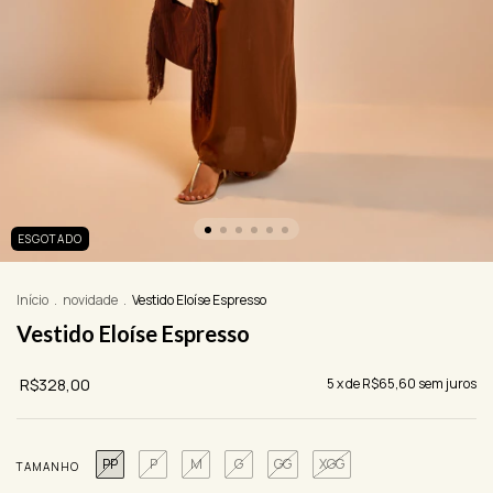
ESGOTADO
Início
.
novidade
.
Vestido Eloíse Espresso
Vestido Eloíse Espresso
R$328,00
5
x de
R$65,60
sem juros
PP
P
M
G
GG
XGG
TAMANHO