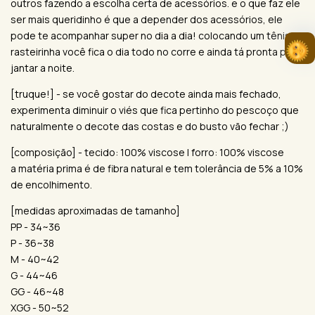
outros fazendo a escolha certa de acessórios. e o que faz ele
ser mais queridinho é que a depender dos acessórios, ele
pode te acompanhar super no dia a dia! colocando um tênis ou
rasteirinha você fica o dia todo no corre e ainda tá pronta pro
jantar a noite.
[truque!] - se você gostar do decote ainda mais fechado,
experimenta diminuir o viés que fica pertinho do pescoço que
naturalmente o decote das costas e do busto vão fechar ;)
[composição] - tecido: 100% viscose | forro: 100% viscose
a matéria prima é de fibra natural e tem tolerância de 5% a 10%
de encolhimento.
[medidas aproximadas de tamanho]
PP - 34~36
P - 36~38
M - 40~42
G - 44~46
GG - 46~48
XGG - 50~52