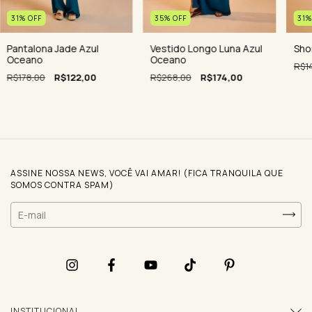
31
35
%
OFF
31
%
OFF
Sho
Vestido Longo Luna Azul
Pantalona Jade Azul
Oceano
Oceano
R$1
R$268,00
R$174,00
R$178,00
R$122,00
ASSINE NOSSA NEWS, VOCÊ VAI AMAR! (FICA TRANQUILA QUE
SOMOS CONTRA SPAM)
INSTITUCIONAL