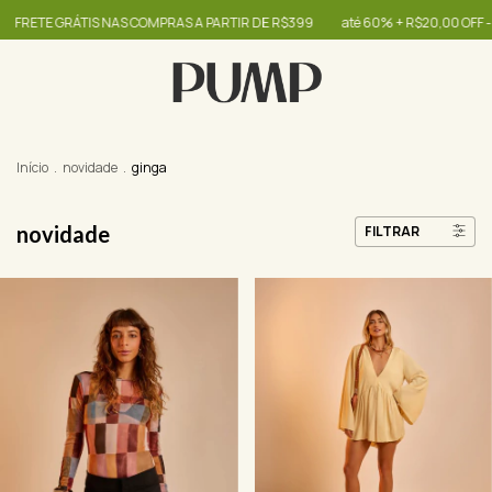
 NAS COMPRAS A PARTIR DE R$399
até 60% + R$20,00 OFF - use o cupom OIB
Início
.
novidade
.
ginga
novidade
FILTRAR