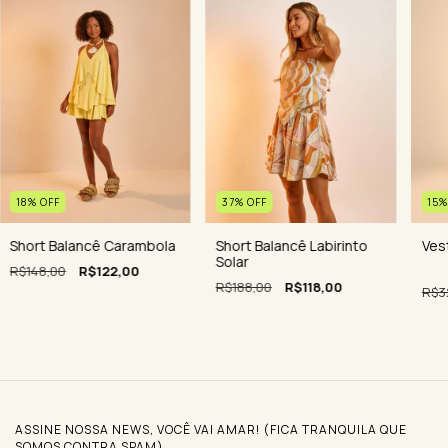
15
18
%
OFF
37
%
OFF
Ves
Short Balancê Carambola
Short Balancê Labirinto
Solar
R$148,00
R$122,00
R$188,00
R$118,00
R$3
ASSINE NOSSA NEWS, VOCÊ VAI AMAR! (FICA TRANQUILA QUE
SOMOS CONTRA SPAM)