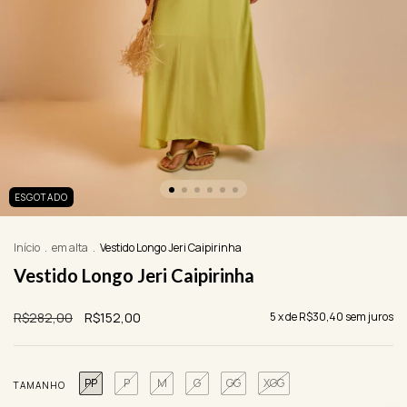
ESGOTADO
Início
.
em alta
.
Vestido Longo Jeri Caipirinha
Vestido Longo Jeri Caipirinha
R$282,00
R$152,00
5
x de
R$30,40
sem juros
PP
P
M
G
GG
XGG
TAMANHO