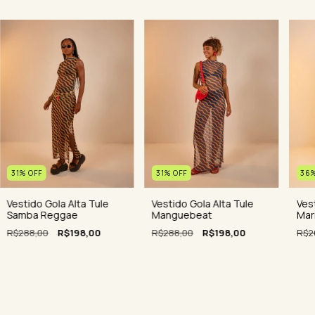
36
31
%
OFF
31
%
OFF
Ves
Vestido Gola Alta Tule
Vestido Gola Alta Tule
Mar
Samba Reggae
Manguebeat
R$2
R$288,00
R$198,00
R$288,00
R$198,00