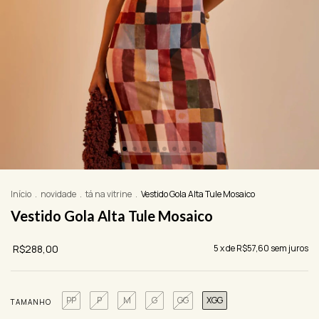
Início
.
novidade
.
tá na vitrine
.
Vestido Gola Alta Tule Mosaico
Vestido Gola Alta Tule Mosaico
R$288,00
5
x de
R$57,60
sem juros
PP
P
M
G
GG
XGG
TAMANHO