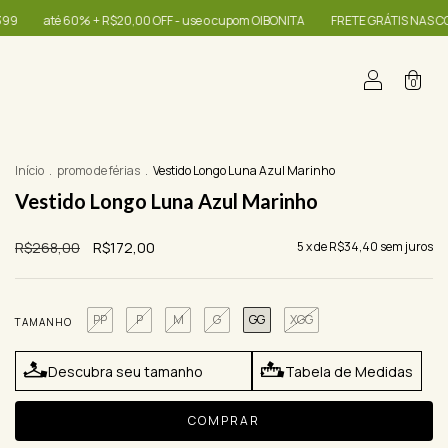
- use o cupom OIBONITA
FRETE GRÁTIS NAS COMPRAS A PARTIR DE R$399
0
Início
.
promo de férias
.
Vestido Longo Luna Azul Marinho
Vestido Longo Luna Azul Marinho
R$268,00
R$172,00
5
x de
R$34,40
sem juros
PP
P
M
G
GG
XGG
TAMANHO
Descubra seu tamanho
Tabela de Medidas