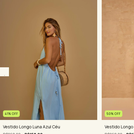
41
%
OFF
50
%
OFF
Vestido Longo Luna Azul Céu
Vestido Longo