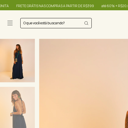
OMPRAS A PARTIR DE R$399
até 60% + R$20,00 OFF - use o cupom OIBONITA