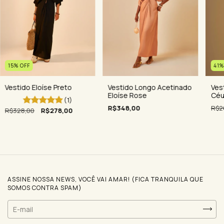
15
%
OFF
41
Vestido Eloíse Preto
Ves
Vestido Longo Acetinado
Cé
Eloíse Rose
(1)
R$2
R$348,00
R$328,00
R$278,00
ASSINE NOSSA NEWS, VOCÊ VAI AMAR! (FICA TRANQUILA QUE
SOMOS CONTRA SPAM)