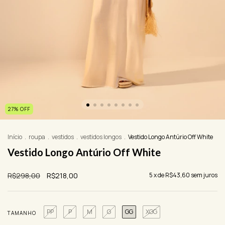
27
%
OFF
Início
.
roupa
.
vestidos
.
vestidos longos
.
Vestido Longo Antúrio Off White
Vestido Longo Antúrio Off White
R$298,00
R$218,00
5
x de
R$43,60
sem juros
PP
P
M
G
GG
XGG
TAMANHO