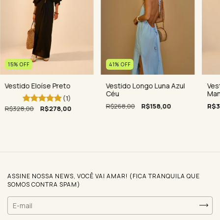
15
%
OFF
41
%
OFF
Vestido Eloíse Preto
Ves
Vestido Longo Luna Azul
Man
Céu
(1)
R$3
R$268,00
R$158,00
R$328,00
R$278,00
ASSINE NOSSA NEWS, VOCÊ VAI AMAR! (FICA TRANQUILA QUE
SOMOS CONTRA SPAM)