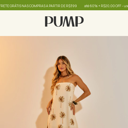
 GRÁTIS NAS COMPRAS A PARTIR DE R$399
até 60% + R$20,00 OFF - use o c