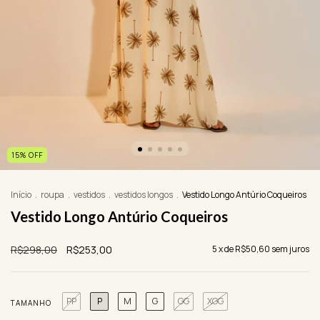
15
%
OFF
Início
.
roupa
.
vestidos
.
vestidos longos
.
Vestido Longo Antúrio Coqueiros
Vestido Longo Antúrio Coqueiros
R$298,00
R$253,00
5
x de
R$50,60
sem juros
PP
P
M
G
GG
XGG
TAMANHO