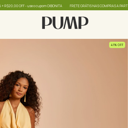
use o cupom OIBONITA
FRETE GRÁTIS NAS COMPRAS A PARTIR DE R$399
a
41
%
OFF