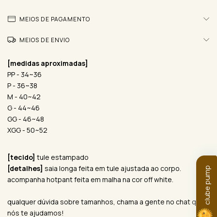
MEIOS DE PAGAMENTO
MEIOS DE ENVIO
[medidas aproximadas]
PP - 34~36
P - 36~38
M - 40~42
G - 44~46
GG - 46~48
XGG - 50~52
[tecido]
tule estampado
[detalhes]
saia longa feita em tule ajustada ao corpo.
clube pump
acompanha hotpant feita em malha na cor off white.
qualquer dúvida sobre tamanhos, chama a gente no chat que
nós te ajudamos!