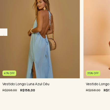
41
%
OFF
35
%
OFF
Vestido Longo Luna Azul Céu
Vestido Longo
R$268,00
R$158,00
R$268,00
R$1