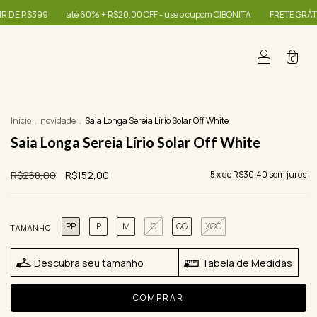
té 60% + R$20,00 OFF - use o cupom OIBONITA
FRETE GRÁTIS NAS COMPRAS A
0
Início
.
novidade
.
Saia Longa Sereia Lírio Solar Off White
Saia Longa Sereia Lírio Solar Off White
R$258,00
R$152,00
5
x de
R$30,40
sem juros
PP
P
M
G
GG
XGG
TAMANHO
Descubra seu tamanho
Tabela de Medidas