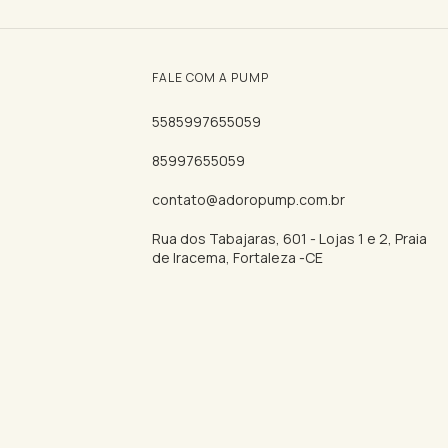
FALE COM A PUMP
5585997655059
85997655059
contato@adoropump.com.br
Rua dos Tabajaras, 601 - Lojas 1 e 2, Praia
de Iracema, Fortaleza -CE