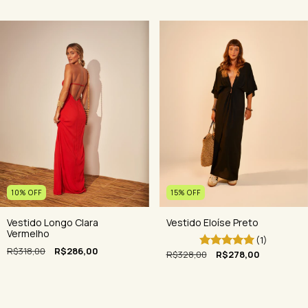
15
%
OFF
10
%
OFF
Vestido Eloíse Preto
Vestido Longo Clara
Vermelho
(1)
R$318,00
R$286,00
R$328,00
R$278,00