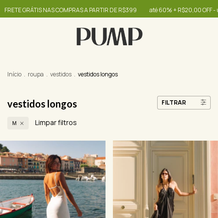
IS NAS COMPRAS A PARTIR DE R$399
até 60% + R$20,00 OFF - use o cupom 
Início
.
roupa
.
vestidos
.
vestidos longos
vestidos longos
FILTRAR
Limpar filtros
M