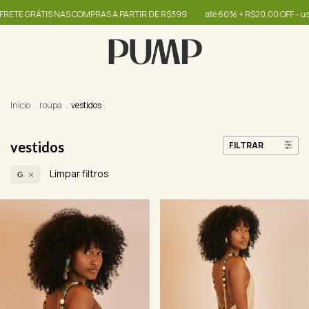
COMPRAS A PARTIR DE R$399
até 60% + R$20,00 OFF - use o cupom OIBONITA
Início
.
roupa
.
vestidos
vestidos
FILTRAR
Limpar filtros
G