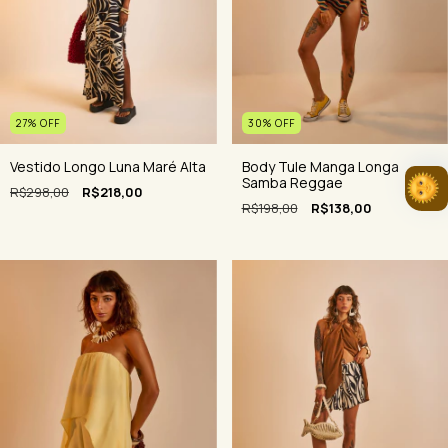
27
%
OFF
30
%
OFF
Vestido Longo Luna Maré Alta
Body Tule Manga Longa
Samba Reggae
R$298,00
R$218,00
R$198,00
R$138,00