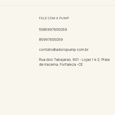
FALE COM A PUMP
5585997655059
85997655059
contato@adoropump.com.br
Rua dos Tabajaras, 601 - Lojas 1 e 2, Praia
de Iracema, Fortaleza -CE