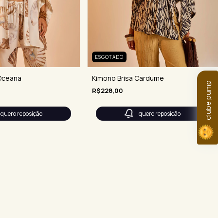
ESGOTADO
Oceana
Kimono Brisa Cardume
clube pump
R$228,00
quero reposição
quero reposição