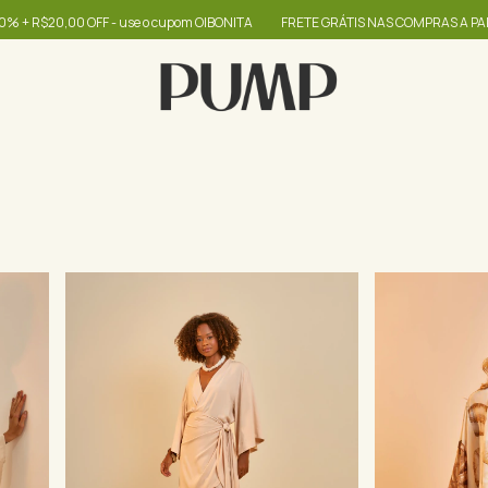
,00 OFF - use o cupom OIBONITA
FRETE GRÁTIS NAS COMPRAS A PARTIR DE R