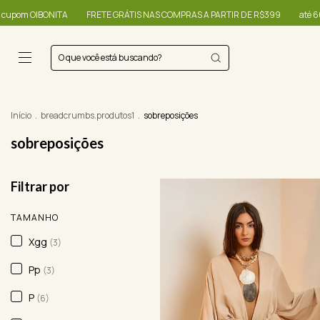
IBONITA
FRETE GRÁTIS NAS COMPRAS A PARTIR DE R$399
até 60% + R$20
Início
.
breadcrumbs.produtos1
.
sobreposições
sobreposições
Filtrar por
TAMANHO
Xgg
(3)
Pp
(3)
P
(6)