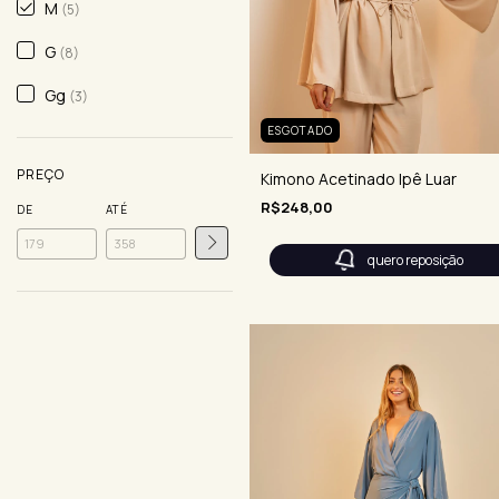
M
(5)
G
(8)
Gg
(3)
ESGOTADO
PREÇO
Kimono Acetinado Ipê Luar
R$248,00
DE
ATÉ
quero reposição