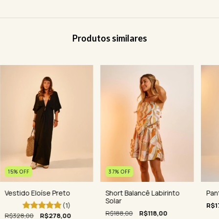
Produtos similares
15
%
OFF
37
%
OFF
Vestido Eloíse Preto
Pan
Short Balancê Labirinto
Solar
(1)
R$1
R$188,00
R$118,00
R$328,00
R$278,00