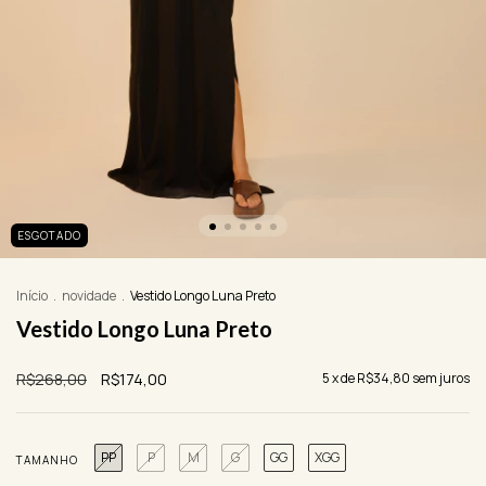
ESGOTADO
Início
.
novidade
.
Vestido Longo Luna Preto
Vestido Longo Luna Preto
R$268,00
R$174,00
5
x de
R$34,80
sem juros
PP
P
M
G
GG
XGG
TAMANHO