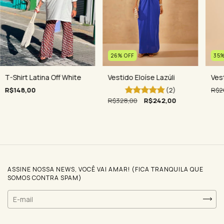
35
26
%
OFF
Ves
T-Shirt Latina Off White
Vestido Eloíse Lazúli
R$2
R$148,00
(2)
R$328,00
R$242,00
ASSINE NOSSA NEWS, VOCÊ VAI AMAR! (FICA TRANQUILA QUE
SOMOS CONTRA SPAM)