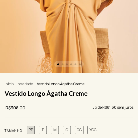
Início
.
novidade
.
Vestido Longo Ágatha Creme
Vestido Longo Ágatha Creme
R$308,00
5
x de
R$61,60
sem juros
PP
P
M
G
GG
XGG
TAMANHO