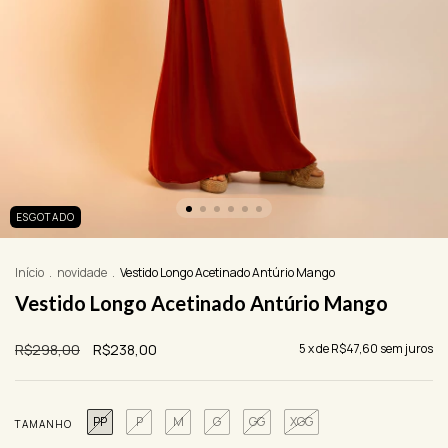
ESGOTADO
Início
.
novidade
.
Vestido Longo Acetinado Antúrio Mango
Vestido Longo Acetinado Antúrio Mango
R$298,00
R$238,00
5
x de
R$47,60
sem juros
PP
P
M
G
GG
XGG
TAMANHO