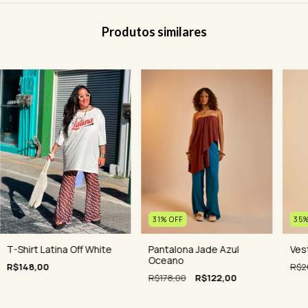
Produtos similares
35
31
%
OFF
Ves
T-Shirt Latina Off White
Pantalona Jade Azul
Oceano
R$2
R$148,00
R$178,00
R$122,00