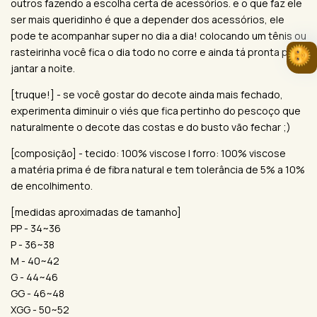
outros fazendo a escolha certa de acessórios. e o que faz ele
ser mais queridinho é que a depender dos acessórios, ele
pode te acompanhar super no dia a dia! colocando um tênis ou
rasteirinha você fica o dia todo no corre e ainda tá pronta pro
jantar a noite.
[truque!] - se você gostar do decote ainda mais fechado,
experimenta diminuir o viés que fica pertinho do pescoço que
naturalmente o decote das costas e do busto vão fechar ;)
[composição] - tecido: 100% viscose | forro: 100% viscose
a matéria prima é de fibra natural e tem tolerância de 5% a 10%
de encolhimento.
[medidas aproximadas de tamanho]
PP - 34~36
P - 36~38
M - 40~42
G - 44~46
GG - 46~48
XGG - 50~52