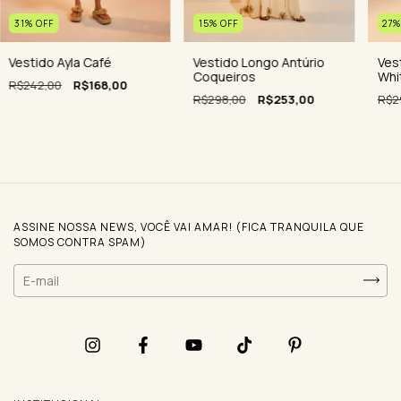
31
%
OFF
15
%
OFF
27
Vestido Ayla Café
Vestido Longo Antúrio
Ves
Coqueiros
Whi
R$242,00
R$168,00
R$298,00
R$253,00
R$2
ASSINE NOSSA NEWS, VOCÊ VAI AMAR! (FICA TRANQUILA QUE
SOMOS CONTRA SPAM)