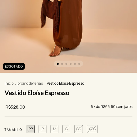
ESGOTADO
Início
.
promo de férias
.
Vestido Eloíse Espresso
Vestido Eloíse Espresso
R$328,00
5
x de
R$65,60
sem juros
PP
P
M
G
GG
XGG
TAMANHO