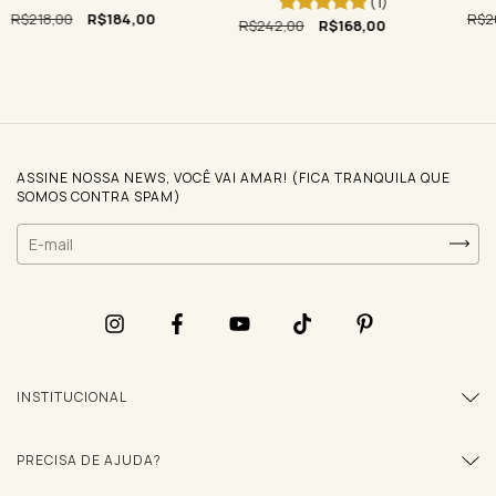
(1)
R$2
R$218,00
R$184,00
R$242,00
R$168,00
ASSINE NOSSA NEWS, VOCÊ VAI AMAR! (FICA TRANQUILA QUE
SOMOS CONTRA SPAM)
INSTITUCIONAL
PRECISA DE AJUDA?