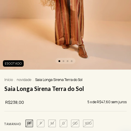
ESGOTADO
Início
.
novidade
.
Saia Longa Sirena Terra do Sol
Saia Longa Sirena Terra do Sol
R$238,00
5
x de
R$47,60
sem juros
PP
P
M
G
GG
XGG
TAMANHO