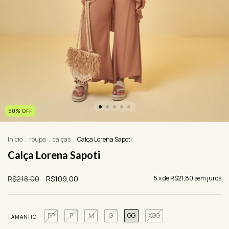
50
%
OFF
Início
.
roupa
.
calças
.
Calça Lorena Sapoti
Calça Lorena Sapoti
R$218,00
R$109,00
5
x de
R$21,80
sem juros
PP
P
M
G
GG
XGG
TAMANHO