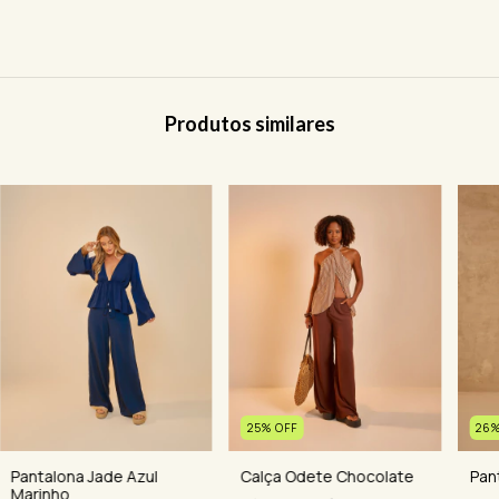
Produtos similares
25
%
OFF
26
Calça Odete Chocolate
Pan
Pantalona Jade Azul
Marinho