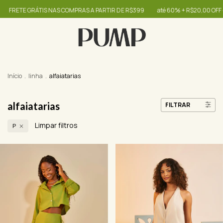
IS NAS COMPRAS A PARTIR DE R$399
até 60% + R$20,00 OFF - use o cupom 
Início
.
linha
.
alfaiatarias
alfaiatarias
FILTRAR
Limpar filtros
P