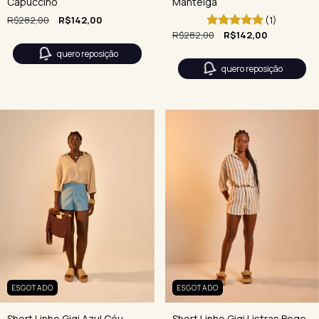
Manteiga
Capuccino
(1)
R$282,00
R$142,00
R$282,00
R$142,00
quero reposição
quero reposição
ESGOTADO
ESGOTADO
Short Linho Gigi Listras Bege
Short Linho Gigi Azul Céu