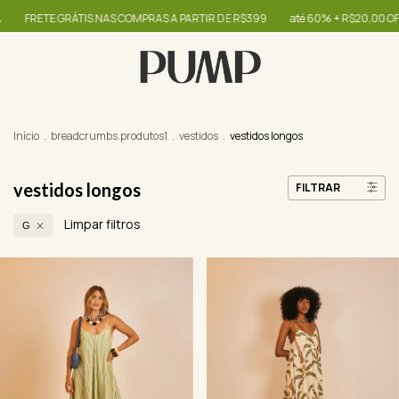
RÁTIS NAS COMPRAS A PARTIR DE R$399
até 60% + R$20,00 OFF - use o cup
Início
.
breadcrumbs.produtos1
.
vestidos
.
vestidos longos
vestidos longos
FILTRAR
Limpar filtros
G