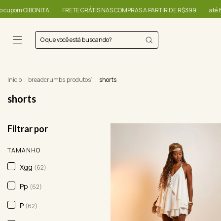
FRETE GRÁTIS NAS COMPRAS A PARTIR DE R$399
até 60% + R$20,00 OFF -
Início
.
breadcrumbs.produtos1
.
shorts
shorts
Filtrar por
TAMANHO
Xgg
(62)
Pp
(62)
P
(62)