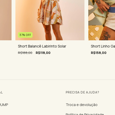
37
%
OFF
Short Linho Ga
Short Balancê Labirinto Solar
R$158,00
R$188,00
R$118,00
AL
PRECISA DE AJUDA?
 PUMP
Troca e devolução
Política de Privacidade