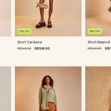
18
%
OFF
27
%
OFF
Short Balancê
Short Cardume
R$148,00
R$1
R$148,00
R$108,00