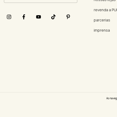
revenda a P
parcerias
imprensa
Ao naveg