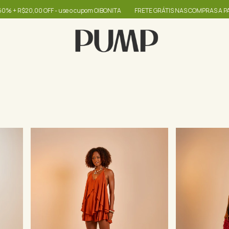
 use o cupom OIBONITA
FRETE GRÁTIS NAS COMPRAS A PARTIR DE R$399