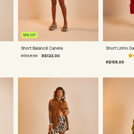
18
%
OFF
Short Linho G
Short Balancê Canela
R$148,00
R$122,00
R$158,00