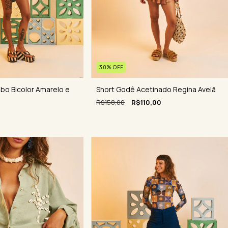
30
%
OFF
abo Bicolor Amarelo e
Short Godê Acetinado Regina Avelã
R$158,00
R$110,00