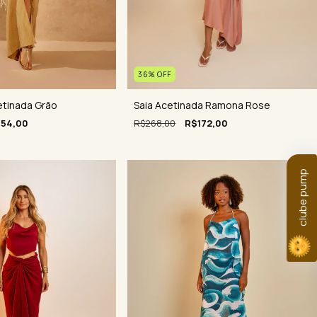
36
%
OFF
etinada Grão
Saia Acetinada Ramona Rose
154,00
R$268,00
R$172,00
clube pump