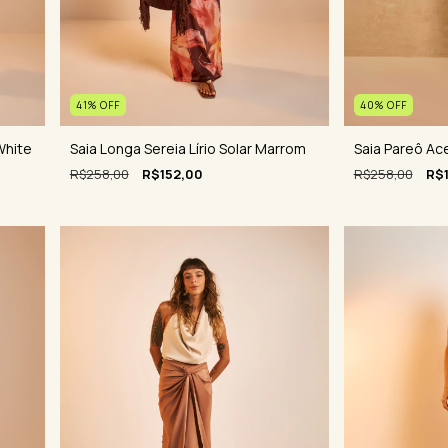
41
%
OFF
40
%
OFF
Saia Longa Sereia Lírio Solar Marrom
Saia Pareô Ac
 White
R$258,00
R$152,00
R$258,00
R$