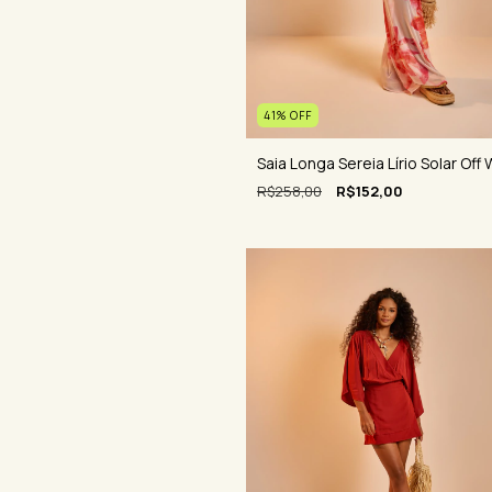
41
%
OFF
Saia Longa Sereia Lírio Solar Off
R$258,00
R$152,00