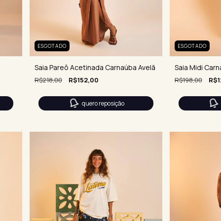
ESGOTADO
ESGOTADO
Saia Pareô Acetinada Carnaúba Avelã
Saia Midi Car
R$218,00
R$152,00
R$198,00
R$1
quero reposição