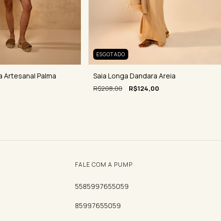
ESGOTADO
a Artesanal Palma
Saia Longa Dandara Areia
R$208,00
R$124,00
FALE COM A PUMP
5585997655059
85997655059