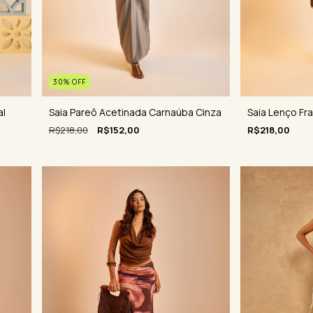
30
%
OFF
al
Saia Pareô Acetinada Carnaúba Cinza
Saia Lenço Fr
R$218,00
R$152,00
R$218,00