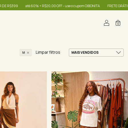
0,00 OFF - use o cupom OIBONITA
FRETE GRÁTIS NAS COMPRAS A PARTIR DE 
0
Limpar filtros
M