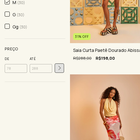
M
(30)
G
(30)
Gg
(30)
31
%
OFF
PREÇO
Saia Curta Paetê Dourado Abiss
R$288,00
R$198,00
DE
ATÉ