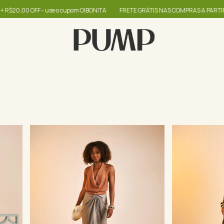
OIBONITA
FRETE GRÁTIS NAS COMPRAS A PARTIR DE R$399
até 60% + R$2