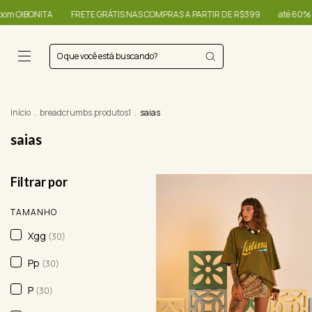
IS NAS COMPRAS A PARTIR DE R$399
até 60% + R$20,00 OFF - use o cupom 
Início
.
breadcrumbs.produtos1
.
saias
saias
Filtrar por
TAMANHO
Xgg
(30)
Pp
(30)
P
(30)