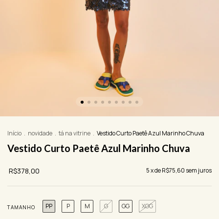
Início
.
novidade
.
tá na vitrine
.
Vestido Curto Paetê Azul Marinho Chuva
Vestido Curto Paetê Azul Marinho Chuva
R$378,00
5
x de
R$75,60
sem juros
PP
P
M
G
GG
XGG
TAMANHO