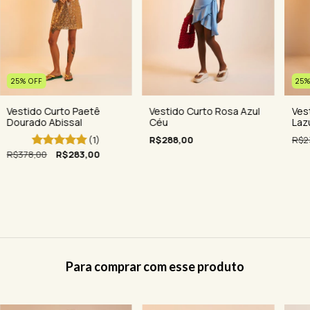
25
%
OFF
25
Vestido Curto Paetê
Ves
Vestido Curto Rosa Azul
Dourado Abissal
Lazu
Céu
(1)
R$2
R$288,00
R$378,00
R$283,00
Para comprar com esse produto