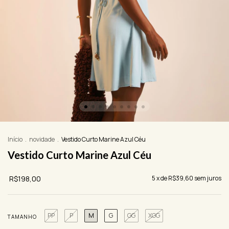
Início
.
novidade
.
Vestido Curto Marine Azul Céu
Vestido Curto Marine Azul Céu
R$198,00
5
x de
R$39,60
sem juros
PP
P
M
G
GG
XGG
TAMANHO