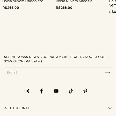
Bolsa Nuvem Maresia
Bols
Bolsa Nuvem Chocolate
Ver
R$268,00
R$268,00
R$3
ASSINE NOSSA NEWS, VOCÊ VAI AMAR! (FICA TRANQUILA QUE
SOMOS CONTRA SPAM)
INSTITUCIONAL