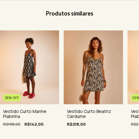
Produtos similares
20
28
%
OFF
Ves
Vestido Curto Marine
Vestido Curto Beatriz
Pia
Piabinha
Cardume
R$2
R$198,00
R$142,00
R$218,00