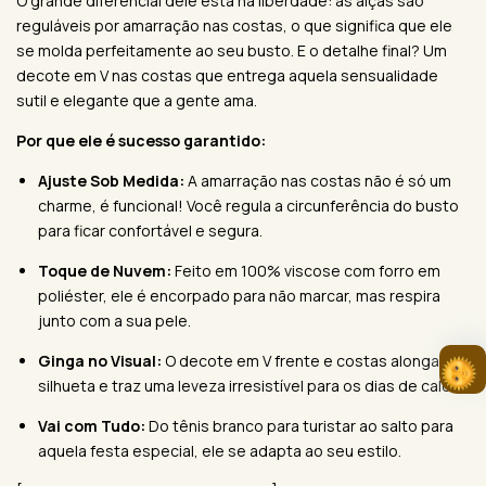
O grande diferencial dele está na liberdade: as alças são
reguláveis por amarração nas costas, o que significa que ele
se molda perfeitamente ao seu busto. E o detalhe final? Um
decote em V nas costas que entrega aquela sensualidade
sutil e elegante que a gente ama.
Por que ele é sucesso garantido:
Ajuste Sob Medida:
A amarração nas costas não é só um
charme, é funcional! Você regula a circunferência do busto
para ficar confortável e segura.
Toque de Nuvem:
Feito em 100% viscose com forro em
poliéster, ele é encorpado para não marcar, mas respira
junto com a sua pele.
Ginga no Visual:
O decote em V frente e costas alonga a
silhueta e traz uma leveza irresistível para os dias de calor.
Vai com Tudo:
Do tênis branco para turistar ao salto para
aquela festa especial, ele se adapta ao seu estilo.