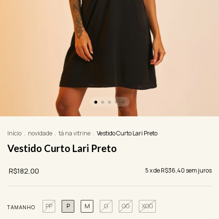
Início
.
novidade
.
tá na vitrine
.
Vestido Curto Lari Preto
Vestido Curto Lari Preto
R$182,00
5
x de
R$36,40
sem juros
PP
P
M
G
GG
XGG
TAMANHO