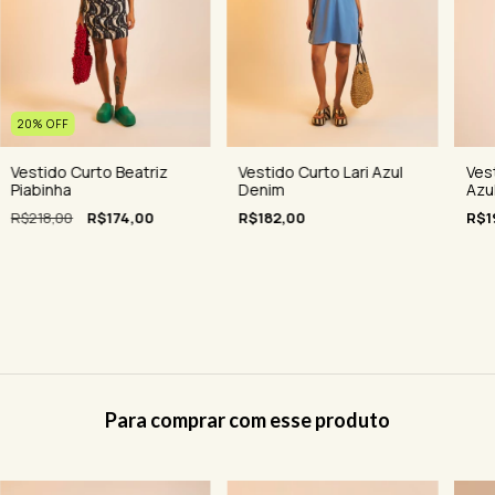
20
%
OFF
Vestido Curto Beatriz
Ves
Vestido Curto Lari Azul
Piabinha
Azu
Denim
R$218,00
R$174,00
R$1
R$182,00
Para comprar com esse produto