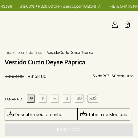
20,00 OFF - use o cupom OIBONITA
FRETE GRÁTIS NAS COMPRAS A PARTIR D
0
Início
.
promo de férias
.
Vestido Curto Deyse Páprica
Vestido Curto Deyse Páprica
R$198,00
R$158,00
5
x de
R$31,60
sem juros
PP
P
M
G
GG
XGG
TAMANHO
Descubra seu tamanho
Tabela de Medidas