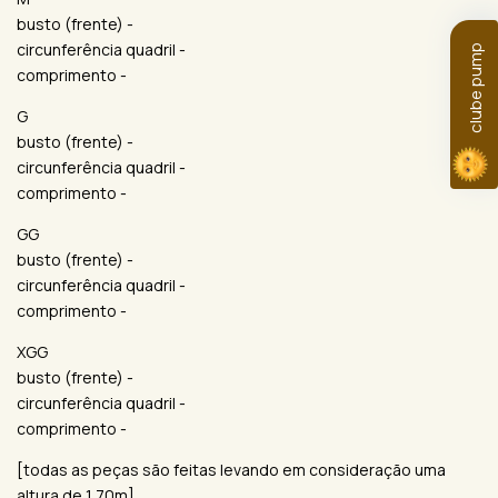
busto (frente) -
circunferência quadril -
clube pump
comprimento -
G
busto (frente) -
circunferência quadril -
comprimento -
GG
busto (frente) -
circunferência quadril -
comprimento -
XGG
busto (frente) -
circunferência quadril -
comprimento -
[todas as peças são feitas levando em consideração uma
altura de 1,70m]