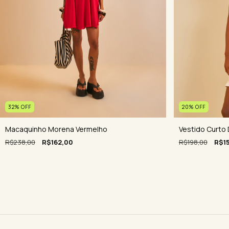
32
%
OFF
20
%
OFF
Macaquinho Morena Vermelho
Vestido Curto 
R$238,00
R$162,00
R$198,00
R$1