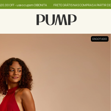
m OIBONITA
FRETE GRÁTIS NAS COMPRAS A PARTIR DE R$399
até 60% + R$
ESGOTADO