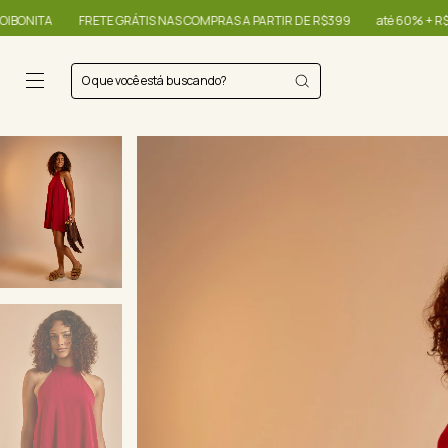
TIS NAS COMPRAS A PARTIR DE R$399
até 60% + R$20,00 OFF - use o cupo