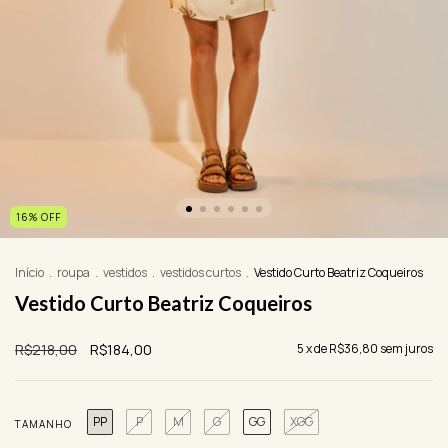
16
%
OFF
Início
.
roupa
.
vestidos
.
vestidos curtos
.
Vestido Curto Beatriz Coqueiros
Vestido Curto Beatriz Coqueiros
R$218,00
R$184,00
5
x de
R$36,80
sem juros
PP
P
M
G
GG
XGG
TAMANHO