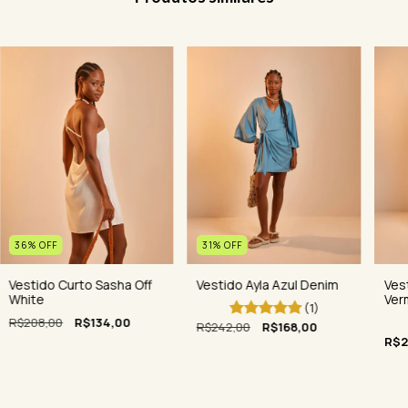
36
%
OFF
31
%
OFF
Ves
Vestido Curto Sasha Off
Vestido Ayla Azul Denim
Ver
White
(1)
R$208,00
R$134,00
R$242,00
R$168,00
R$2