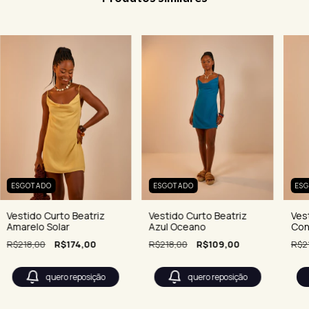
ES
ESGOTADO
ESGOTADO
Ves
Vestido Curto Beatriz
Vestido Curto Beatriz
Con
Amarelo Solar
Azul Oceano
R$2
R$218,00
R$174,00
R$218,00
R$109,00
quero reposição
quero reposição