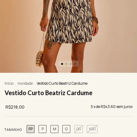
Início
.
novidade
.
Vestido Curto Beatriz Cardume
Vestido Curto Beatriz Cardume
R$218,00
5
x de
R$43,60
sem juros
PP
P
M
G
GG
XGG
TAMANHO