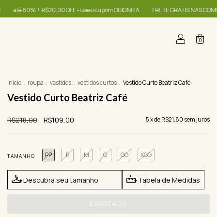
OFF - use o cupom OIBONITA
FRETE GRÁTIS NAS COMPRAS A PARTIR DE R$39
0
Início
.
roupa
.
vestidos
.
vestidos curtos
.
Vestido Curto Beatriz Café
Vestido Curto Beatriz Café
R$218,00
R$109,00
5
x de
R$21,80
sem juros
PP
P
M
G
GG
XGG
TAMANHO
Descubra seu tamanho
Tabela de Medidas