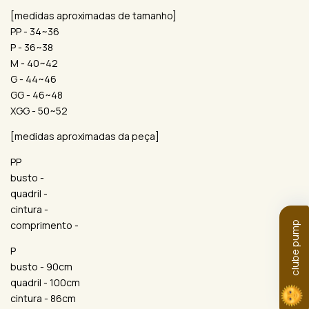
[medidas aproximadas de tamanho]
PP - 34~36
P - 36~38
M - 40~42
G - 44~46
GG - 46~48
XGG - 50~52
[medidas aproximadas da peça]
PP
busto -
quadril -
cintura -
comprimento -
clube pump
P
busto - 90cm
quadril - 100cm
cintura - 86cm