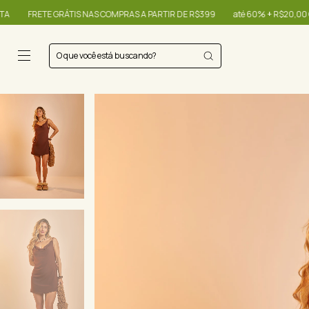
AS COMPRAS A PARTIR DE R$399
até 60% + R$20,00 OFF - use o cupom OIBON