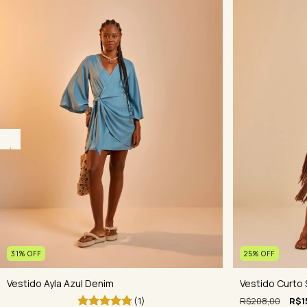
25
%
OFF
31
%
OFF
Vestido Curto 
Vestido Ayla Azul Denim
R$208,00
R$1
(1)