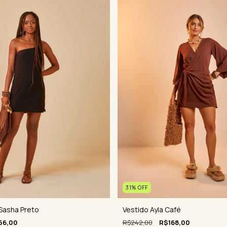
31
%
OFF
Vestido Ayla Café
Sasha Preto
R$242,00
R$168,00
56,00