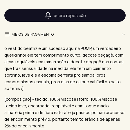
quero reposição
MEIOS DE PAGAMENTO
o vestido beatriz é um sucesso aqui na PUMP, um verdadeiro
queridinho! ele tem comprimento curto, decote degagê, com
alças reguláveis com amarração e decote degagê nas costas
que traz sensualidade na medida. ele tem um caimento
soltinho, leve e é a escolha perfeita pro samba, pros
compromissos casuais, pros dias de calor e vai fácil do salto
ao tênis :)
[composição] - tecido: 100% viscose | forro: 100% viscose
tecido leve, encorpado, respirável e com toque macio.
a matéria prima é de fibra natural e já passou por um processo
de encolhimento prévio, portanto tem tolerância de apenas
2% de encolhimento.