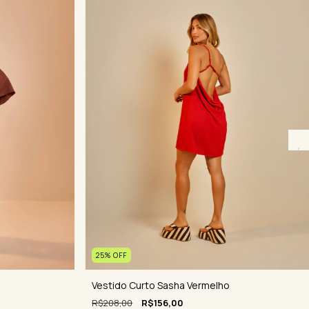
25
%
OFF
Vestido Curto Sasha Vermelho
R$208,00
R$156,00