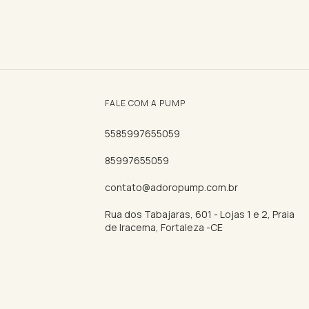
FALE COM A PUMP
5585997655059
85997655059
contato@adoropump.com.br
Rua dos Tabajaras, 601 - Lojas 1 e 2, Praia
de Iracema, Fortaleza -CE