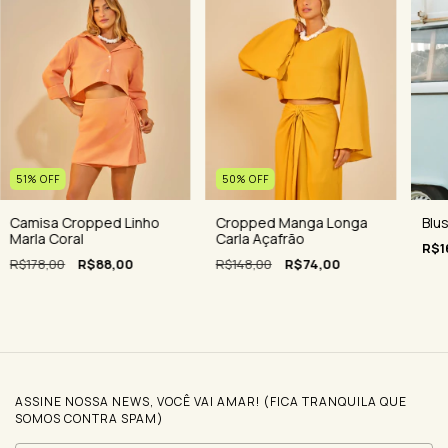
51
%
OFF
50
%
OFF
Camisa Cropped Linho
Cropped Manga Longa
Blus
Marla Coral
Carla Açafrão
R$1
R$178,00
R$88,00
R$148,00
R$74,00
ASSINE NOSSA NEWS, VOCÊ VAI AMAR! (FICA TRANQUILA QUE
SOMOS CONTRA SPAM)