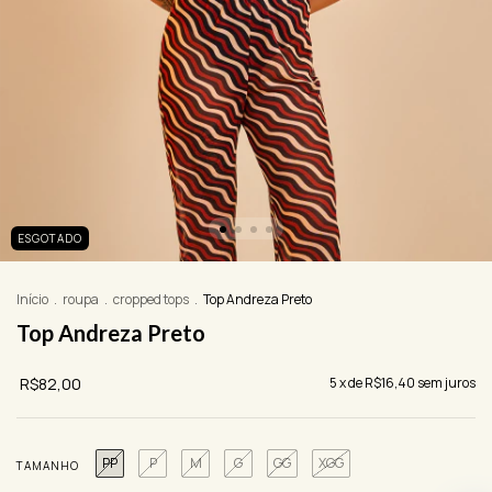
ESGOTADO
Início
.
roupa
.
cropped tops
.
Top Andreza Preto
Top Andreza Preto
R$82,00
5
x de
R$16,40
sem juros
PP
P
M
G
GG
XGG
TAMANHO