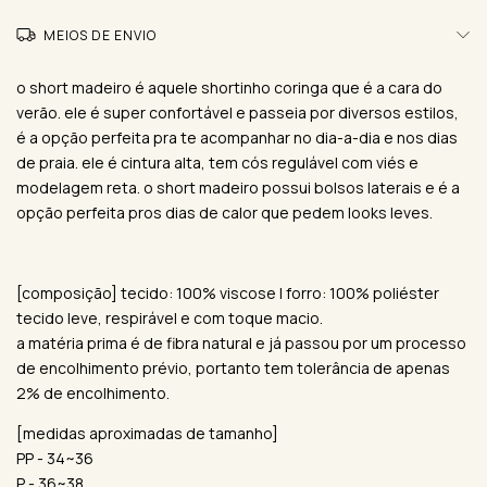
MEIOS DE ENVIO
o short madeiro é aquele shortinho coringa que é a cara do
verão. ele é super confortável e passeia por diversos estilos,
é a opção perfeita pra te acompanhar no dia-a-dia e nos dias
de praia. ele é cintura alta, tem cós regulável com viés e
modelagem reta. o short madeiro possui bolsos laterais e é a
opção perfeita pros dias de calor que pedem looks leves.
[composição] tecido: 100% viscose | forro: 100% poliéster
tecido leve, respirável e com toque macio.
a matéria prima é de fibra natural e já passou por um processo
de encolhimento prévio, portanto tem tolerância de apenas
2% de encolhimento.
[medidas aproximadas de tamanho]
PP - 34~36
P - 36~38