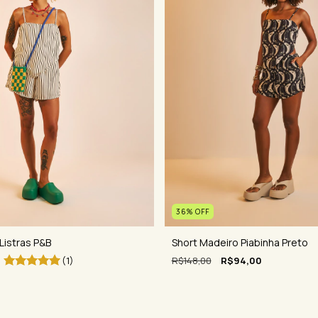
36
%
OFF
Listras P&B
Short Madeiro Piabinha Preto
(1)
R$148,00
R$94,00