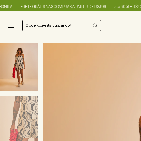
COMPRAS A PARTIR DE R$399
até 60% + R$20,00 OFF - use o cupom OIBONITA