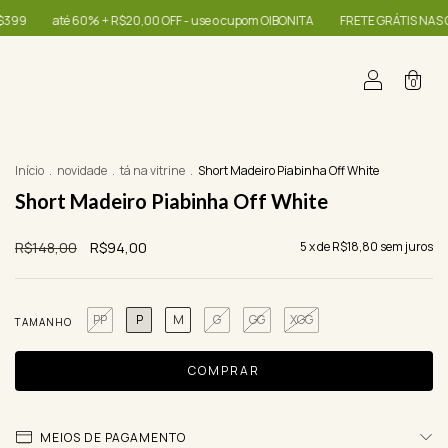
 - use o cupom OIBONITA
FRETE GRÁTIS NAS COMPRAS A PARTIR DE R$399
0
Início
.
novidade
.
tá na vitrine
.
Short Madeiro Piabinha Off White
Short Madeiro Piabinha Off White
R$148,00
R$94,00
5
x de
R$18,80
sem juros
PP
P
M
G
GG
XGG
TAMANHO
MEIOS DE PAGAMENTO