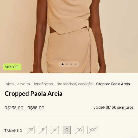
36
%
OFF
Início
.
em alta
.
tendências
.
drapeados & degagês
.
Cropped Paola Areia
Cropped Paola Areia
R$138,00
R$88,00
5
x de
R$17,60
sem juros
PP
P
M
G
GG
XGG
TAMANHO