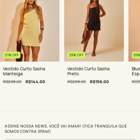
25
31
%
OFF
25
%
OFF
Blu
Vestido Curto Sasha
Vestido Curto Sasha
Esp
Manteiga
Preto
R$1
R$208,00
R$144,00
R$208,00
R$156,00
ASSINE NOSSA NEWS, VOCÊ VAI AMAR! (FICA TRANQUILA QUE
SOMOS CONTRA SPAM)