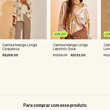
49
%
OFF
40
Camisa Manga Longa
Camisa Manga Longa
Cam
Coqueiros
Labirinto Solar
Lon
R$258,00
R$258,00
R$132,00
R$2
Para comprar com esse produto