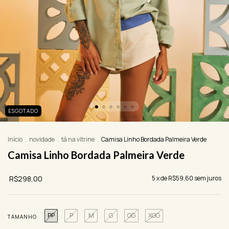
ESGOTADO
Início
.
novidade
.
tá na vitrine
.
Camisa Linho Bordada Palmeira Verde
Camisa Linho Bordada Palmeira Verde
R$298,00
5
x de
R$59,60
sem juros
PP
P
M
G
GG
XGG
TAMANHO