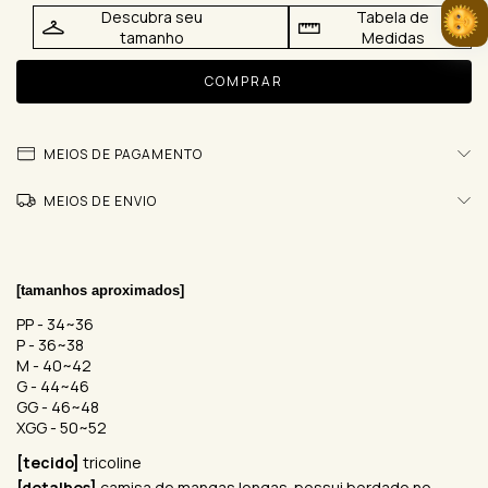
Descubra seu
Tabela de
tamanho
Medidas
MEIOS DE PAGAMENTO
MEIOS DE ENVIO
[tamanhos aproximados] 
PP - 34~36
P - 36~38
M - 40~42
G - 44~46
GG - 46~48
XGG - 50~52
[tecido]
tricoline
[detalhes]
camisa de mangas longas. possui bordado no