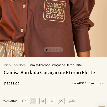
Início
.
novidade
.
Camisa Bordada Coração de Eterno Flerte
Camisa Bordada Coração de Eterno Flerte
R$238,00
5
x de
R$47,60
sem juros
PP
P
M
G
GG
XGG
TAMANHO