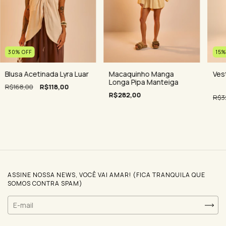
15
30
%
OFF
Ves
Macaquinho Manga
Blusa Acetinada Lyra Luar
Longa Pipa Manteiga
R$168,00
R$118,00
R$282,00
R$3
ASSINE NOSSA NEWS, VOCÊ VAI AMAR! (FICA TRANQUILA QUE
SOMOS CONTRA SPAM)