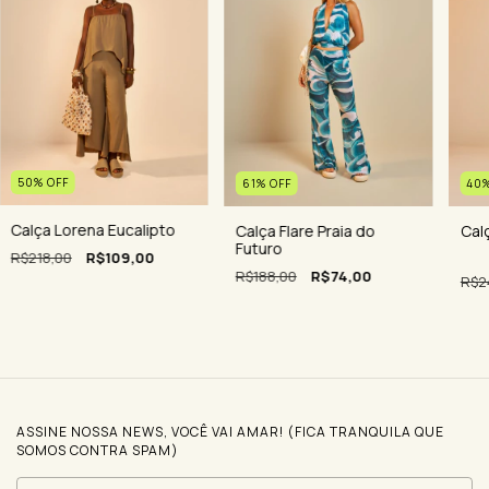
50
%
OFF
40
61
%
OFF
Calça Lorena Eucalipto
Calç
Calça Flare Praia do
Futuro
R$218,00
R$109,00
R$188,00
R$74,00
R$2
ASSINE NOSSA NEWS, VOCÊ VAI AMAR! (FICA TRANQUILA QUE
SOMOS CONTRA SPAM)