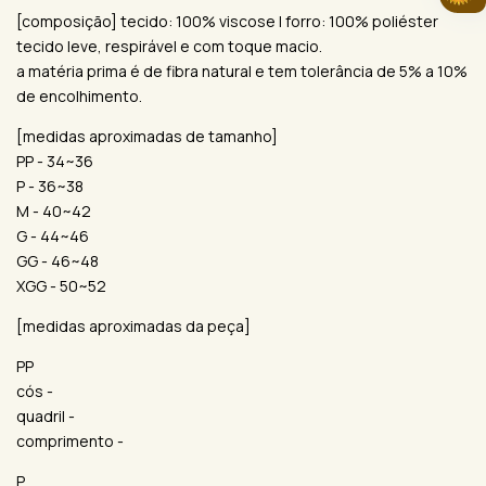
[composição] tecido: 100% viscose | forro: 100% poliéster
tecido leve, respirável e com toque macio.
a matéria prima é de fibra natural e tem tolerância de 5% a 10%
de encolhimento.
[medidas aproximadas de tamanho]
PP - 34~36
P - 36~38
M - 40~42
G - 44~46
GG - 46~48
XGG - 50~52
[medidas aproximadas da peça]
PP
cós -
quadril -
comprimento -
P