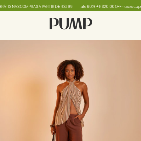
 NAS COMPRAS A PARTIR DE R$399
até 60% + R$20,00 OFF - use o cupom OIB