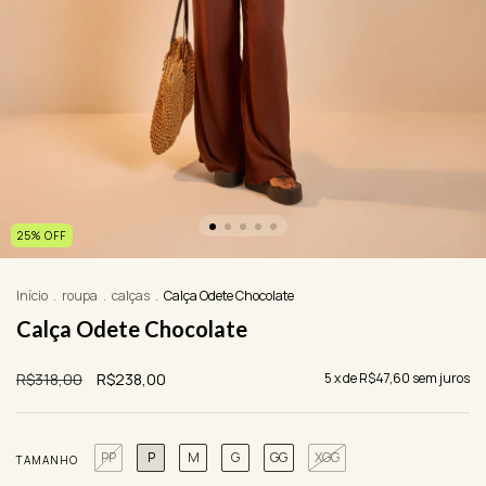
25
%
OFF
Início
.
roupa
.
calças
.
Calça Odete Chocolate
Calça Odete Chocolate
R$318,00
R$238,00
5
x de
R$47,60
sem juros
PP
P
M
G
GG
XGG
TAMANHO