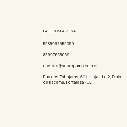
FALE COM A PUMP
5585997655059
85997655059
contato@adoropump.com.br
Rua dos Tabajaras, 601 - Lojas 1 e 2, Praia
de Iracema, Fortaleza -CE