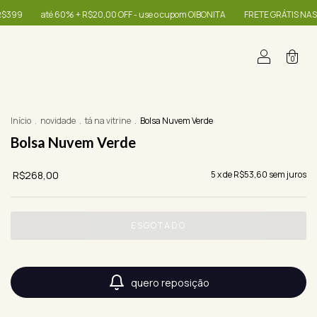
 60% + R$20,00 OFF - use o cupom OIBONITA
FRETE GRÁTIS NAS COMPRAS A 
0
Início
.
novidade
.
tá na vitrine
.
Bolsa Nuvem Verde
Bolsa Nuvem Verde
R$268,00
5
x de
R$53,60
sem juros
quero reposição