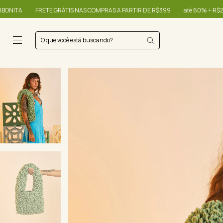
RETE GRÁTIS NAS COMPRAS A PARTIR DE R$399
até 60% + R$20,00 OFF - us