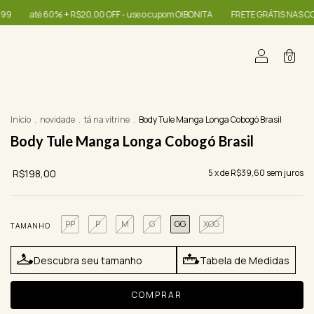
 o cupom OIBONITA
FRETE GRÁTIS NAS COMPRAS A PARTIR DE R$399
até 
0
Início
.
novidade
.
tá na vitrine
.
Body Tule Manga Longa Cobogó Brasil
Body Tule Manga Longa Cobogó Brasil
R$198,00
5
x de
R$39,60
sem juros
PP
P
M
G
GG
XGG
TAMANHO
Descubra seu tamanho
Tabela de Medidas