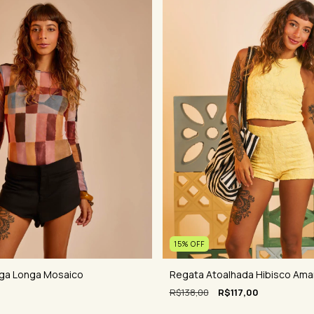
15
%
OFF
ga Longa Mosaico
Regata Atoalhada Hibisco Ama
R$138,00
R$117,00