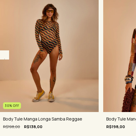
30
%
OFF
Body Tule Man
Body Tule Manga Longa Samba Reggae
R$198,00
R$198,00
R$138,00