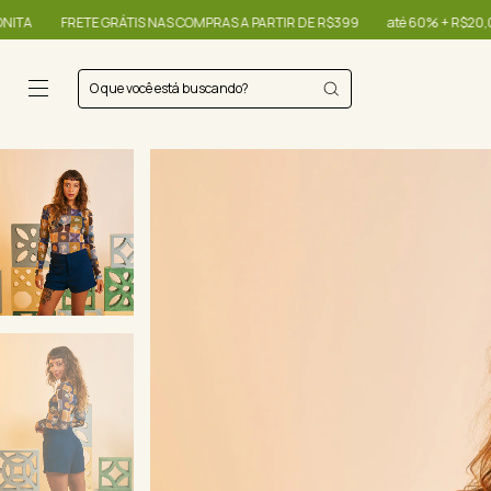
AS A PARTIR DE R$399
até 60% + R$20,00 OFF - use o cupom OIBONITA
F