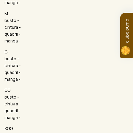
manga -
M
busto -
clube pump
cintura -
quadril -
manga -
G
busto -
cintura -
quadril -
manga -
GG
busto -
cintura -
quadril -
manga -
XGG