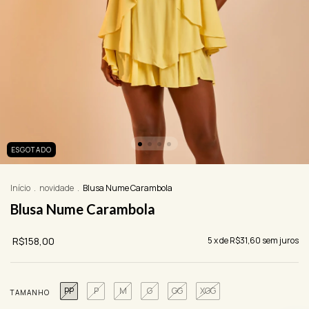
ESGOTADO
Início
.
novidade
.
Blusa Nume Carambola
Blusa Nume Carambola
R$158,00
5
x de
R$31,60
sem juros
PP
P
M
G
GG
XGG
TAMANHO