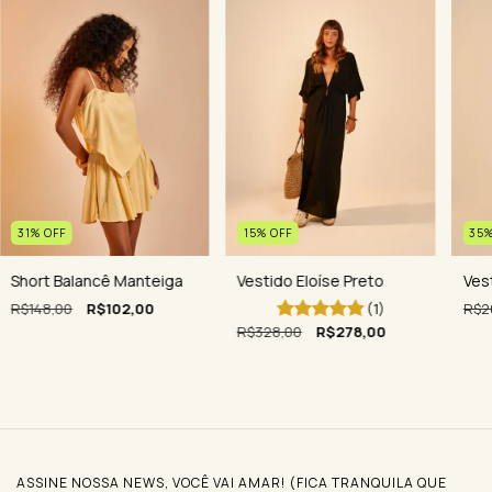
15
%
OFF
35
31
%
OFF
Vestido Eloíse Preto
Ves
Short Balancê Manteiga
(1)
R$2
R$148,00
R$102,00
R$328,00
R$278,00
ASSINE NOSSA NEWS, VOCÊ VAI AMAR! (FICA TRANQUILA QUE