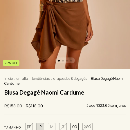
25
%
OFF
Início
.
em alta
.
tendências
.
drapeados & degagês
.
Blusa Degagê Naomi
Cardume
Blusa Degagê Naomi Cardume
R$158,00
R$118,00
5
x de
R$23,60
sem juros
PP
P
M
G
GG
XGG
TAMANHO