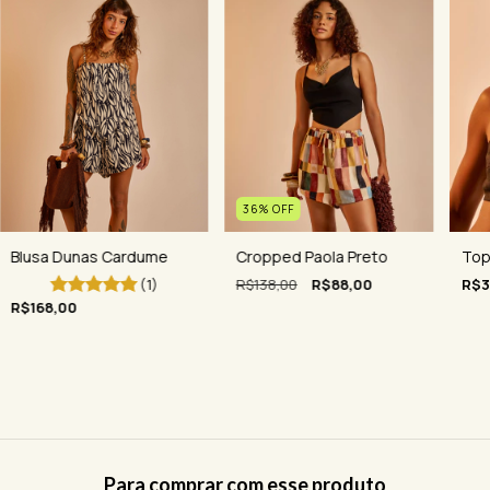
36
%
OFF
Cropped Paola Preto
Blusa Dunas Cardume
Top
R$138,00
R$88,00
(1)
R$3
R$168,00
Para comprar com esse produto