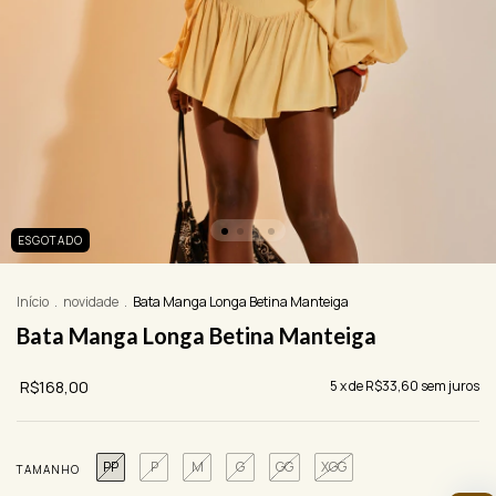
ESGOTADO
Início
.
novidade
.
Bata Manga Longa Betina Manteiga
Bata Manga Longa Betina Manteiga
R$168,00
5
x de
R$33,60
sem juros
PP
P
M
G
GG
XGG
TAMANHO