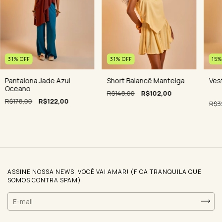
31
%
OFF
15
31
%
OFF
Short Balancê Manteiga
Ves
Pantalona Jade Azul
Oceano
R$148,00
R$102,00
R$178,00
R$122,00
R$3
ASSINE NOSSA NEWS, VOCÊ VAI AMAR! (FICA TRANQUILA QUE
SOMOS CONTRA SPAM)